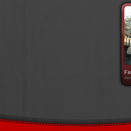
Fa
dau